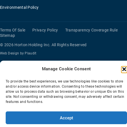
Environmental Policy
Terms Of Sale
Privacy Policy
Transparency Coverage Rule
Sitemap
© 2026 Horton Holding Inc.
All Rights Reserved
Web Design
by
Plaudit
Manage Cookie Consent
此站点在
wpml.org
上注册为开发站点。切换到生产站点密钥
remove this
banner
。
To provide the best experiences, we use technologies like cookies to store
and/or access device information. Consenting to these technologies will
allow us to process data such as browsing behavior or unique IDs on this
site. Not consenting or withdrawing consent, may adversely affect certain
features and functions.
Accept