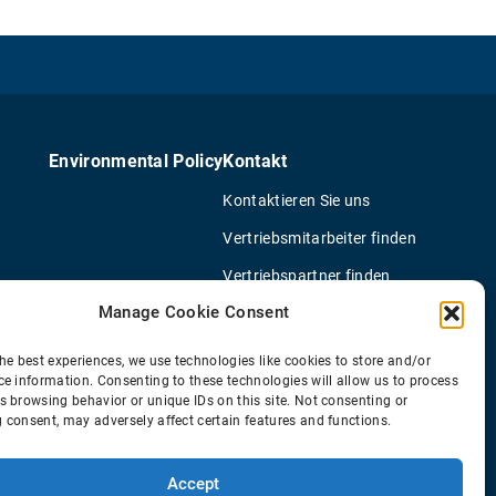
Environmental Policy
Kontakt
Kontaktieren Sie uns
Vertriebsmitarbeiter finden
Vertriebspartner finden
Manage Cookie Consent
OEM Lkw-Händler
Neue Applikations-Anfrage
he best experiences, we use technologies like cookies to store and/or
ce information. Consenting to these technologies will allow us to process
s browsing behavior or unique IDs on this site. Not consenting or
 consent, may adversely affect certain features and functions.
© 2026 Horton Holding Inc.
All Rights Reserved
Web Design
by
Plaudit
Accept