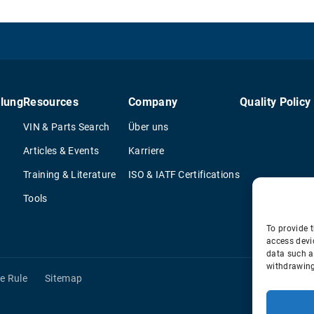
lung
Resources
Company
Quality Policy
VIN & Parts Search
Über uns
Articles & Events
Karriere
Training & Literature
ISO & IATF Certifications
Tools
To provide t
access devi
data such a
withdrawing
e Rule
Sitemap